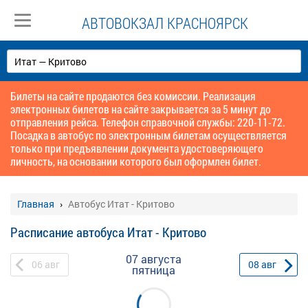
АВТОВОКЗАЛ КРАСНОЯРСК
Билеты на сайте продаются без комиссии. Реализация
электронных билетов на сайте закрывается за 5 минут до
отправления рейса. Телефон справочной службы: 220-11-72.
Посадка в автобус по электронным билетам осуществляется
только при предъявлении документа удостоверяющего
личность, на основании которого был оформлен билет.
Главная
Автобус Итат - Критово
Расписание автобуса Итат - Критово
07 августа
06
авг
08
авг
пятница