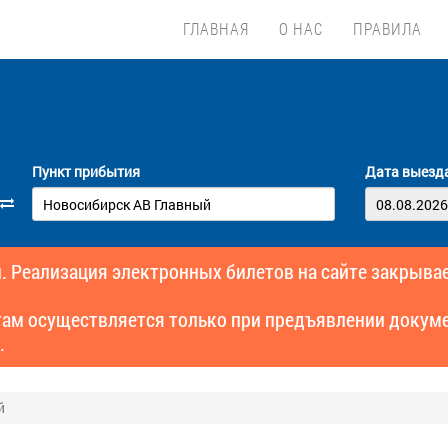
ГЛАВНАЯ
О НАС
ПРАВИЛА
Пункт прибытия
Дата выезд
. Реализация электронных билетов на сайте закрывае
там осуществляется только при предъявлении докуме
.
й