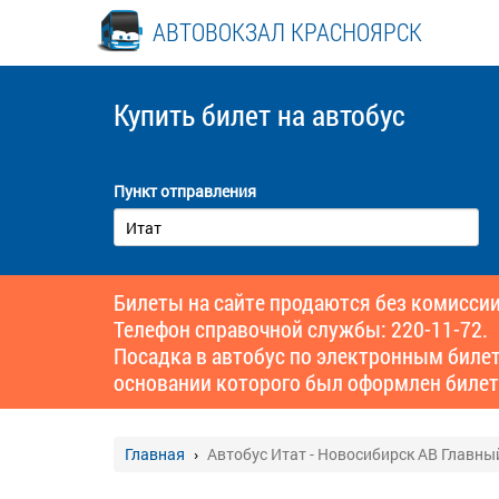
АВТОВОКЗАЛ КРАСНОЯРСК
Купить билет
на автобус
Пункт отправления
Билеты на сайте продаются без комиссии
Телефон справочной службы: 220-11-72.
Посадка в автобус по электронным биле
основании которого был оформлен билет
Главная
Автобус Итат - Новосибирск АВ Главны