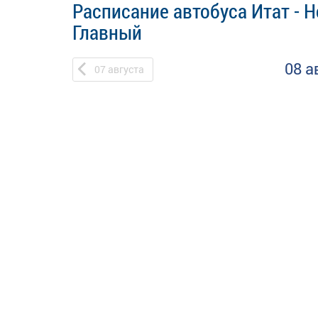
Расписание автобуса Итат - 
Главный
08 а
07
августа