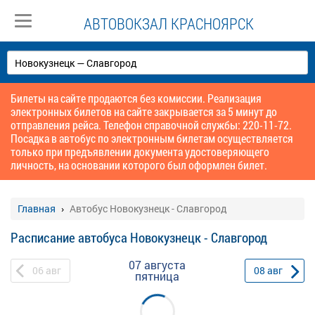
АВТОВОКЗАЛ КРАСНОЯРСК
Билеты на сайте продаются без комиссии. Реализация
электронных билетов на сайте закрывается за 5 минут до
отправления рейса. Телефон справочной службы: 220-11-72.
Посадка в автобус по электронным билетам осуществляется
только при предъявлении документа удостоверяющего
личность, на основании которого был оформлен билет.
Главная
Автобус Новокузнецк - Славгород
Расписание автобуса Новокузнецк - Славгород
07 августа
06
авг
08
авг
пятница