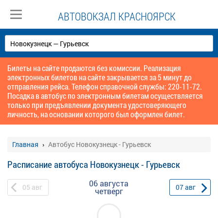
АВТОВОКЗАЛ КРАСНОЯРСК
Билеты на сайте продаются без комиссии. Реализация
электронных билетов на сайте закрывается за 5 минут до
отправления рейса. Телефон справочной службы: 220-11-72.
Посадка в автобус по электронным билетам осуществляется
только при предъявлении документа удостоверяющего
личность, на основании которого был оформлен билет.
Главная
Автобус Новокузнецк - Гурьевск
Расписание автобуса Новокузнецк - Гурьевск
06 августа
05
авг
07
авг
четверг