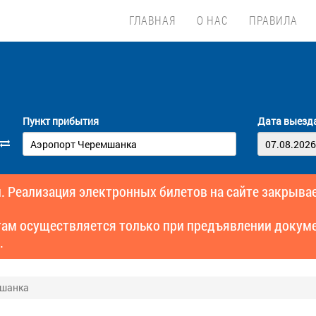
ГЛАВНАЯ
О НАС
ПРАВИЛА
Пункт прибытия
Дата выезд
. Реализация электронных билетов на сайте закрывае
там осуществляется только при предъявлении докуме
.
мшанка