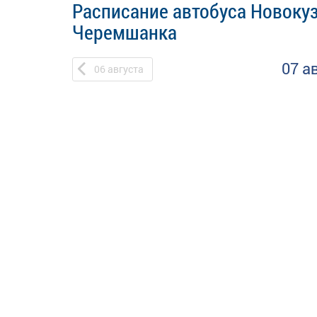
Расписание автобуса Новокуз
Черемшанка
07 а
06
августа