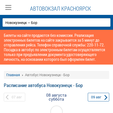
АВТОВОКЗАЛ КРАСНОЯРСК
Билеты на сайте продаются без комиссии. Реализация
электронных билетов на сайте закрывается за 5 минут до
отправления рейса. Телефон справочной службы: 220-11-72.
Посадка в автобус по электронным билетам осуществляется
только при предъявлении документа удостоверяющего
личность, на основании которого был оформлен билет.
Главная
Автобус Новокузнецк - Бор
Расписание автобуса Новокузнецк - Бор
08 августа
07
авг
09
авг
суббота