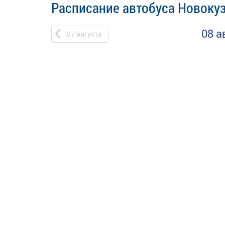
Расписание автобуса Новокуз
08 а
07
августа