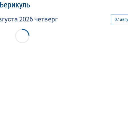
 Берикуль
вгуста
2026
четверг
07
авг