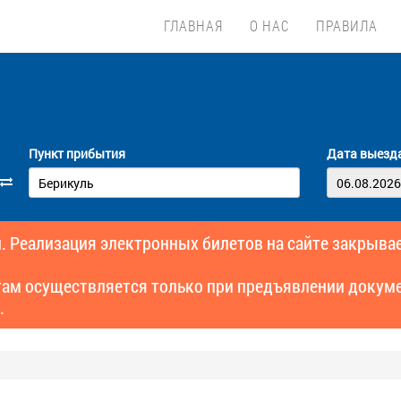
ГЛАВНАЯ
О НАС
ПРАВИЛА
Пункт прибытия
Дата выезд
. Реализация электронных билетов на сайте закрывае
там осуществляется только при предъявлении докуме
.