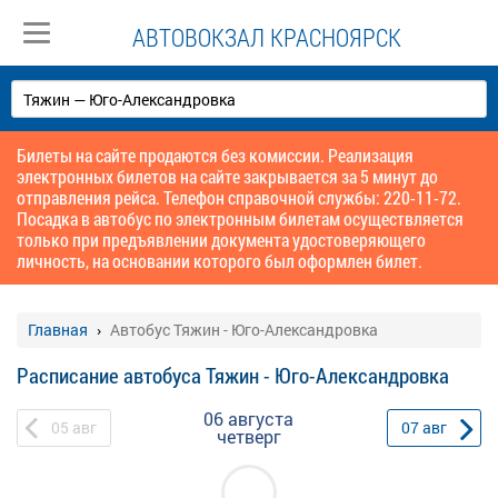
АВТОВОКЗАЛ КРАСНОЯРСК
Билеты на сайте продаются без комиссии. Реализация
электронных билетов на сайте закрывается за 5 минут до
отправления рейса. Телефон справочной службы: 220-11-72.
Посадка в автобус по электронным билетам осуществляется
только при предъявлении документа удостоверяющего
личность, на основании которого был оформлен билет.
Главная
Автобус Тяжин - Юго-Александровка
Расписание автобуса Тяжин - Юго-Александровка
06 августа
05
авг
07
авг
четверг