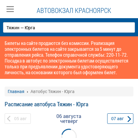
АВТОВОКЗАЛ КРАСНОЯРСК
Билеты на сайте продаются без комиссии. Реализация
электронных билетов на сайте закрывается за 5 минут до
отправления рейса. Телефон справочной службы: 220-11-72.
Посадка в автобус по электронным билетам осуществляется
только при предъявлении документа удостоверяющего
личность, на основании которого был оформлен билет.
Главная
Автобус Тяжин - Юрга
Расписание автобуса Тяжин - Юрга
06 августа
05
авг
07
авг
четверг