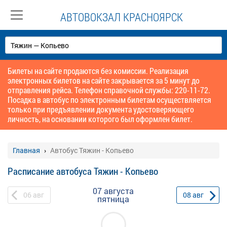
АВТОВОКЗАЛ КРАСНОЯРСК
Билеты на сайте продаются без комиссии. Реализация
электронных билетов на сайте закрывается за 5 минут до
отправления рейса. Телефон справочной службы: 220-11-72.
Посадка в автобус по электронным билетам осуществляется
только при предъявлении документа удостоверяющего
личность, на основании которого был оформлен билет.
Главная
Автобус Тяжин - Копьево
Расписание автобуса Тяжин - Копьево
07 августа
06
авг
08
авг
пятница