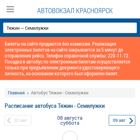
АВТОВОКЗАЛ КРАСНОЯРСК
Билеты на сайте продаются без комиссии. Реализация
электронных билетов на сайте закрывается за 5 минут до
отправления рейса. Телефон справочной службы: 220-11-72.
Посадка в автобус по электронным билетам осуществляется
только при предъявлении документа удостоверяющего
личность, на основании которого был оформлен билет.
Главная
Автобус Тяжин - Семилужки
Расписание автобуса Тяжин - Семилужки
08 августа
07
авг
09
авг
суббота