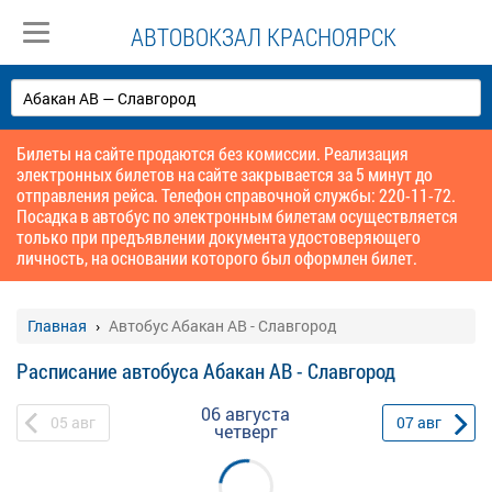
АВТОВОКЗАЛ КРАСНОЯРСК
Билеты на сайте продаются без комиссии. Реализация
электронных билетов на сайте закрывается за 5 минут до
отправления рейса. Телефон справочной службы: 220-11-72.
Посадка в автобус по электронным билетам осуществляется
только при предъявлении документа удостоверяющего
личность, на основании которого был оформлен билет.
Главная
Автобус Абакан АВ - Славгород
Расписание автобуса Абакан АВ - Славгород
06 августа
05
авг
07
авг
четверг