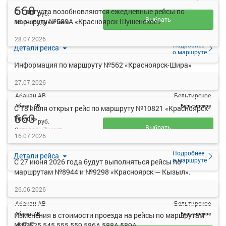
660
С 1 августа возобновляются ежедневные рейсы по
руб.
Выбрать
маршруту №589А «Красноярск-Шушенское»
15 свободных мест
28.07.2026
Подробнее
Детали рейса
о маршруте
Информация по маршруту №562 «Красноярск-Шира»
14:20
16:09
07 авг
27.07.2026
Абакан АВ
Бельтирское
Абакан АВ
Бельтирское
С 18 июля открыт рейс по маршруту №10821 «Красноярск-
660
Томск»
руб.
Выбрать
Осталось 7 мест
16.07.2026
Подробнее
Детали рейса
о маршруте
С 27 июня 2026 года будут выполняться рейсы по
маршрутам №8944 и №9298 «Красноярск — Кызыл».
14:50
16:40
26.06.2026
07 авг
Абакан АВ
Бельтирское
Абакан АВ
Бельтирское
Изменения в стоимости проезда на рейсы по маршрутам
№№525,545,555,559,586А,588А,589А