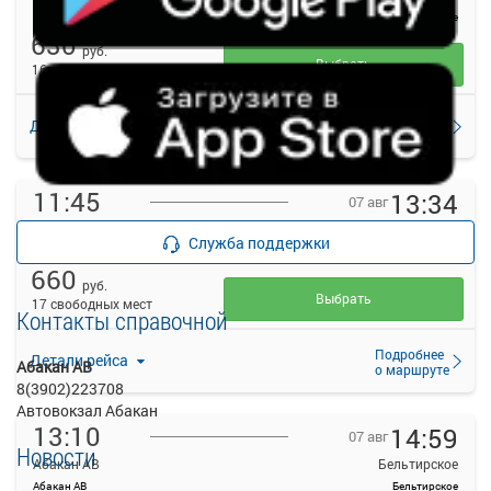
Абакан АВ
Бельтирское
630
руб.
Выбрать
16 свободных мест
Подробнее
Детали рейса
о маршруте
11:45
13:34
07 авг
Абакан АВ
Бельтирское
Служба поддержки
Абакан АВ
Бельтирское
660
руб.
Выбрать
17 свободных мест
Контакты справочной
Подробнее
Детали рейса
Абакан АВ
о маршруте
8(3902)223708
Автовокзал Абакан
13:10
14:59
07 авг
Новости
Абакан АВ
Бельтирское
Абакан АВ
Бельтирское