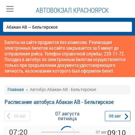
АВТОВОКЗАЛ КРАСНОЯРСК
Билеты на сайте продаются без комиссии. Реализация
электронных билетов на сайте закрывается за 5 минут до
отправления рейса. Телефон справочной службы: 220-11-72.
Посадка в автобус по электронным билетам осуществляется
только при предъявлении документа удостоверяющего
личность, на основании которого был оформлен билет.
Главная
Автобус Абакан АВ - Бельтирское
Расписание автобуса Абакан АВ - Бельтирское
07 августа
06
авг
08
авг
пятница
07:20
09:10
07 авг