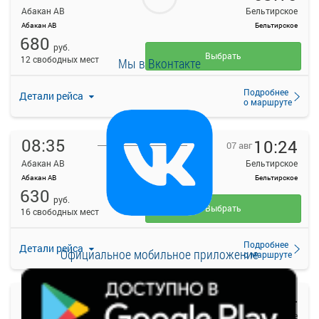
Абакан АВ
Бельтирское
Абакан АВ
Бельтирское
680
руб.
Выбрать
12 свободных мест
Мы в Вконтакте
Подробнее
Детали рейса
о маршруте
08:35
10:24
07 авг
Абакан АВ
Бельтирское
Абакан АВ
Бельтирское
630
руб.
Выбрать
16 свободных мест
Подробнее
Детали рейса
Официальное мобильное приложение
о маршруте
10:15
12:04
07 авг
Абакан АВ
Бельтирское