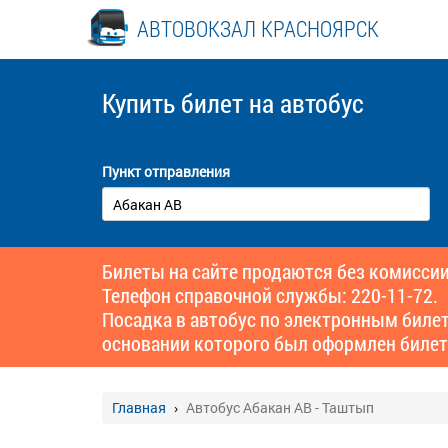
АВТОВОКЗАЛ КРАСНОЯРСК
Купить билет
на автобус
Пункт отправления
Билеты на сайте продаются без комиссии
Телефон справочной службы: 220-11-72.
Посадка в автобус по электронным биле
основании которого был оформлен билет
Главная
Автобус Абакан АВ - Таштып