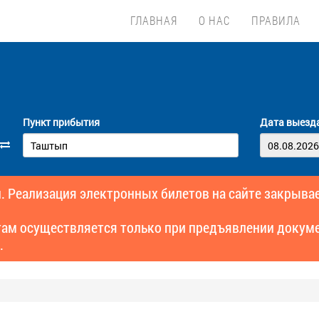
ГЛАВНАЯ
О НАС
ПРАВИЛА
Пункт прибытия
Дата выезд
. Реализация электронных билетов на сайте закрывае
там осуществляется только при предъявлении докуме
.