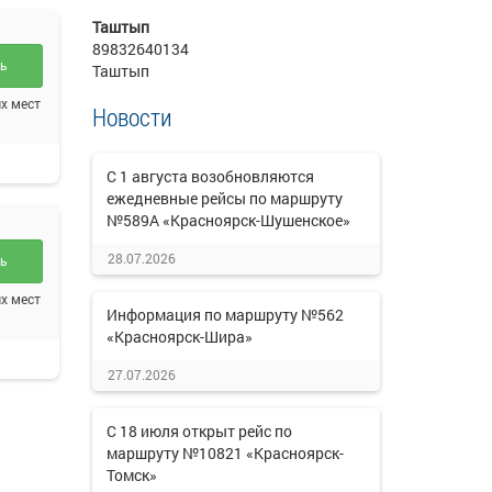
Таштып
89832640134
ть
Таштып
х мест
Новости
С 1 августа возобновляются
ежедневные рейсы по маршруту
№589А «Красноярск-Шушенское»
28.07.2026
ть
х мест
Информация по маршруту №562
«Красноярск-Шира»
27.07.2026
С 18 июля открыт рейс по
маршруту №10821 «Красноярск-
Томск»