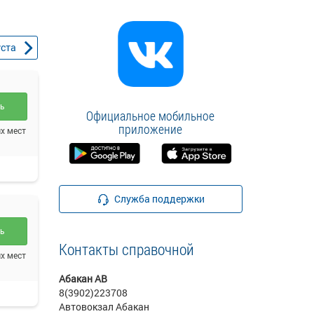
уста
ть
Официальное мобильное
приложение
х мест
Служба поддержки
ть
Контакты справочной
х мест
Абакан АВ
8(3902)223708
Автовокзал Абакан