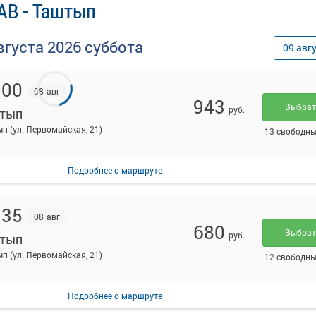
АВ - Таштып
вгуста
2026
суббота
09
авг
:00
08 авг
943
Выбра
руб.
тып
п (ул. Первомайская, 21)
13 свободны
Подробнее
о маршруте
:35
08 авг
680
Выбра
руб.
тып
п (ул. Первомайская, 21)
12 свободны
Подробнее
о маршруте