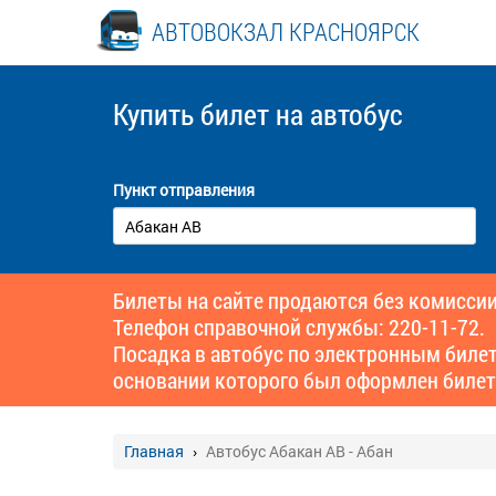
АВТОВОКЗАЛ КРАСНОЯРСК
Купить билет
на автобус
Пункт отправления
Билеты на сайте продаются без комиссии
Телефон справочной службы: 220-11-72.
Посадка в автобус по электронным биле
основании которого был оформлен билет
Главная
Автобус Абакан АВ - Абан