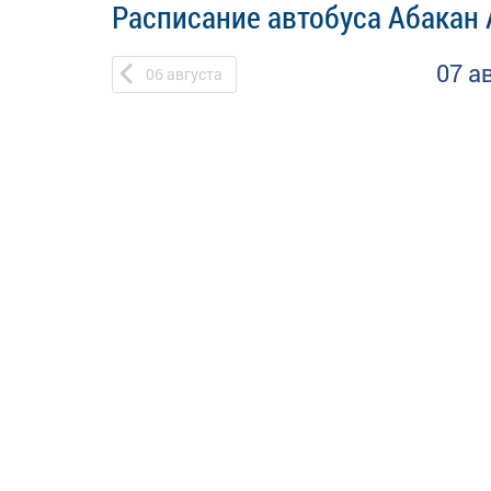
Расписание автобуса Абакан 
07 а
06
августа