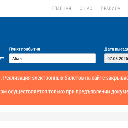
ГЛАВНАЯ
О НАС
ПРАВИЛА
Пункт прибытия
Дата выезд
. Реализация электронных билетов на сайте закрывае
там осуществляется только при предъявлении докуме
.