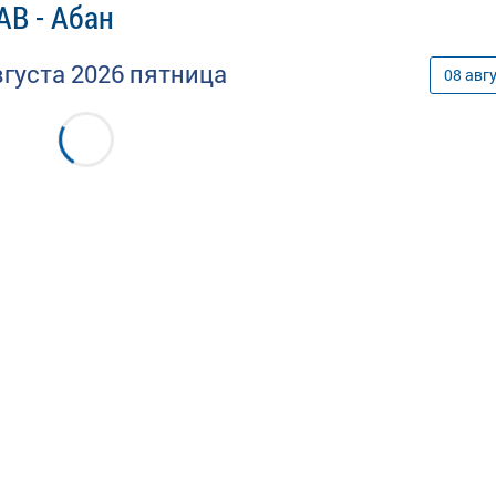
АВ - Абан
вгуста
2026
пятница
08
авг