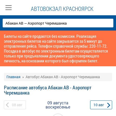
АВТОВОКЗАЛ КРАСНОЯРСК
Билеты на сайте продаются без комиссии. Реализация
электронных билетов на сайте закрывается за 5 минут до
отправления рейса. Телефон справочной службы: 220-11-72.
Посадка в автобус по электронным билетам осуществляется
только при предъявлении документа удостоверяющего
личность, на основании которого был оформлен билет.
Главная
Автобус Абакан АВ - Аэропорт Черемшанка
Расписание автобуса Абакан АВ - Аэропорт
Черемшанка
09 августа
08
авг
10
авг
воскресенье