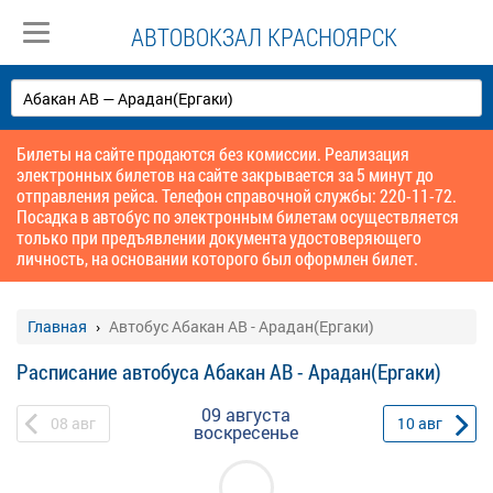
АВТОВОКЗАЛ КРАСНОЯРСК
Билеты на сайте продаются без комиссии. Реализация
электронных билетов на сайте закрывается за 5 минут до
отправления рейса. Телефон справочной службы: 220-11-72.
Посадка в автобус по электронным билетам осуществляется
только при предъявлении документа удостоверяющего
личность, на основании которого был оформлен билет.
Главная
Автобус Абакан АВ - Арадан(Ергаки)
Расписание автобуса Абакан АВ - Арадан(Ергаки)
09 августа
08
авг
10
авг
воскресенье