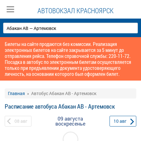
АВТОВОКЗАЛ КРАСНОЯРСК
Билеты на сайте продаются без комиссии. Реализация
электронных билетов на сайте закрывается за 5 минут до
отправления рейса. Телефон справочной службы: 220-11-72.
Посадка в автобус по электронным билетам осуществляется
только при предъявлении документа удостоверяющего
личность, на основании которого был оформлен билет.
Главная
Автобус Абакан АВ - Артемовск
Расписание автобуса Абакан АВ - Артемовск
09 августа
08
авг
10
авг
воскресенье