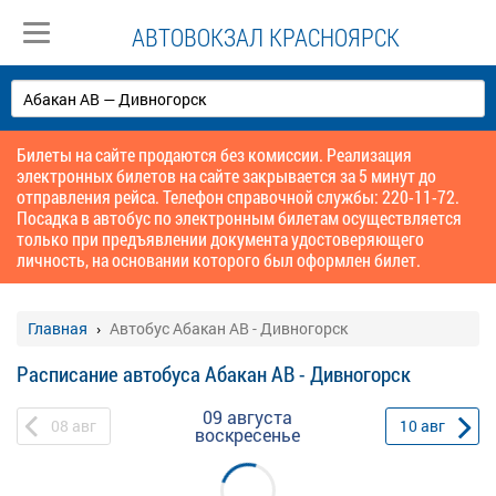
АВТОВОКЗАЛ КРАСНОЯРСК
Билеты на сайте продаются без комиссии. Реализация
электронных билетов на сайте закрывается за 5 минут до
отправления рейса. Телефон справочной службы: 220-11-72.
Посадка в автобус по электронным билетам осуществляется
только при предъявлении документа удостоверяющего
личность, на основании которого был оформлен билет.
Главная
Автобус Абакан АВ - Дивногорск
Расписание автобуса Абакан АВ - Дивногорск
09 августа
08
авг
10
авг
воскресенье