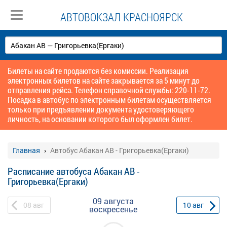
АВТОВОКЗАЛ КРАСНОЯРСК
Билеты на сайте продаются без комиссии. Реализация
электронных билетов на сайте закрывается за 5 минут до
отправления рейса. Телефон справочной службы: 220-11-72.
Посадка в автобус по электронным билетам осуществляется
только при предъявлении документа удостоверяющего
личность, на основании которого был оформлен билет.
Главная
Автобус Абакан АВ - Григорьевка(Ергаки)
Расписание автобуса Абакан АВ -
Григорьевка(Ергаки)
09 августа
08
авг
10
авг
воскресенье