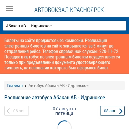
АВТОВОКЗАЛ КРАСНОЯРСК
Билеты на сайте продаются без комиссии. Реализация
электронных билетов на сайте закрывается за 5 минут до
отправления рейса. Телефон справочной службы: 220-11-72.
Посадка в автобус по электронным билетам осуществляется
только при предъявлении документа удостоверяющего
личность, на основании которого был оформлен билет.
Главная
Автобус Абакан АВ - Идринское
Расписание автобуса Абакан АВ - Идринское
07 августа
06
авг
08
авг
пятница