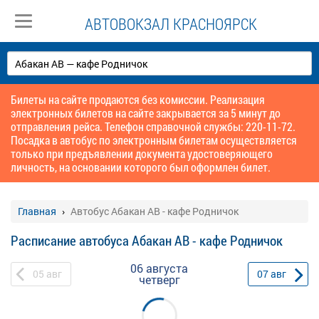
АВТОВОКЗАЛ КРАСНОЯРСК
Билеты на сайте продаются без комиссии. Реализация
электронных билетов на сайте закрывается за 5 минут до
отправления рейса. Телефон справочной службы: 220-11-72.
Посадка в автобус по электронным билетам осуществляется
только при предъявлении документа удостоверяющего
личность, на основании которого был оформлен билет.
Главная
Автобус Абакан АВ - кафе Родничок
Расписание автобуса Абакан АВ - кафе Родничок
06 августа
05
авг
07
авг
четверг