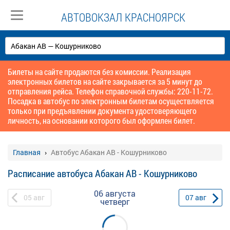
АВТОВОКЗАЛ КРАСНОЯРСК
Билеты на сайте продаются без комиссии. Реализация
электронных билетов на сайте закрывается за 5 минут до
отправления рейса. Телефон справочной службы: 220-11-72.
Посадка в автобус по электронным билетам осуществляется
только при предъявлении документа удостоверяющего
личность, на основании которого был оформлен билет.
Главная
Автобус Абакан АВ - Кошурниково
Расписание автобуса Абакан АВ - Кошурниково
06 августа
05
авг
07
авг
четверг