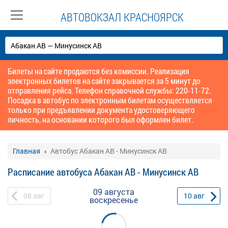
АВТОВОКЗАЛ КРАСНОЯРСК
Билеты на сайте продаются без комиссии. Реализация
электронных билетов на сайте закрывается за 5 минут до
отправления рейса. Телефон справочной службы: 220-11-72.
Посадка в автобус по электронным билетам осуществляется
только при предъявлении документа удостоверяющего
личность, на основании которого был оформлен билет.
Главная
Автобус Абакан АВ - Минусинск АВ
Расписание автобуса Абакан АВ - Минусинск АВ
09 августа
08
авг
10
авг
воскресенье