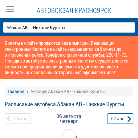
АВТОВОКЗАЛ КРАСНОЯРСК
Билеты на сайте продаются без комиссии. Реализация
электронных билетов на сайте закрывается за 5 минут до
отправления рейса. Телефон справочной службы: 220-11-72.
Посадка в автобус по электронным билетам осуществляется
только при предъявлении документа удостоверяющего
личность, на основании которого был оформлен билет.
Главная
Автобус Абакан АВ - Нижние Куряты
Расписание автобуса Абакан АВ - Нижние Куряты
06 августа
05
авг
07
авг
четверг