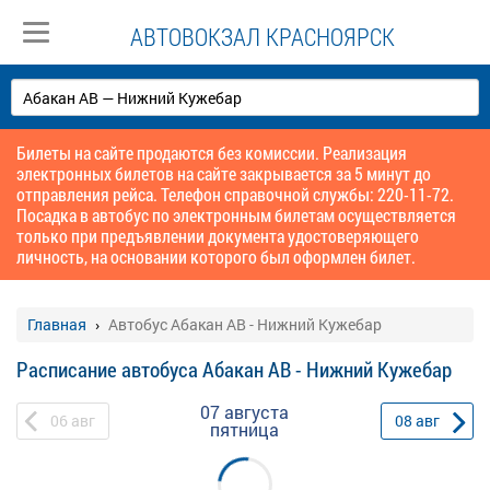
АВТОВОКЗАЛ КРАСНОЯРСК
Билеты на сайте продаются без комиссии. Реализация
электронных билетов на сайте закрывается за 5 минут до
отправления рейса. Телефон справочной службы: 220-11-72.
Посадка в автобус по электронным билетам осуществляется
только при предъявлении документа удостоверяющего
личность, на основании которого был оформлен билет.
Главная
Автобус Абакан АВ - Нижний Кужебар
Расписание автобуса Абакан АВ - Нижний Кужебар
07 августа
06
авг
08
авг
пятница