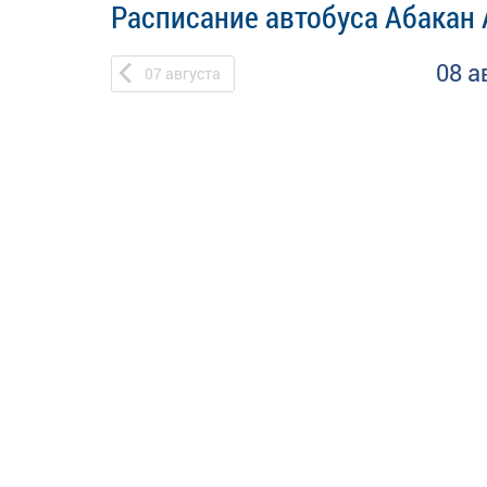
Расписание автобуса Абакан 
08 а
07
августа