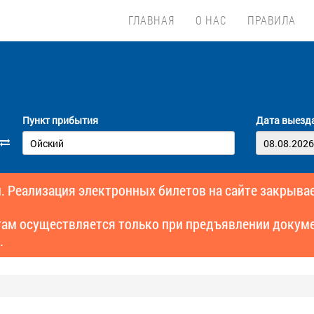
ГЛАВНАЯ
О НАС
ПРАВИЛА
Пункт прибытия
Дата выезд
. Реализация электронных билетов на сайте закрывае
там осуществляется только при предъявлении докуме
.