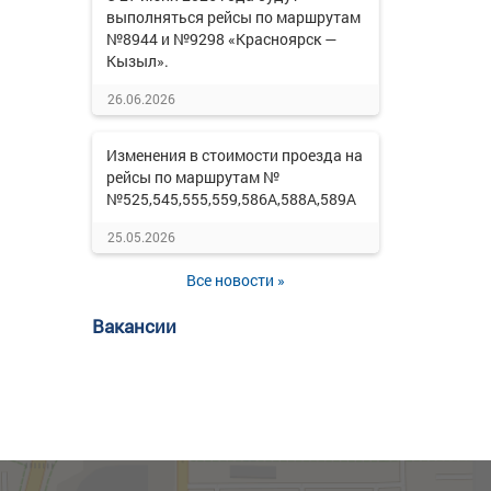
выполняться рейсы по маршрутам
№8944 и №9298 «Красноярск —
Кызыл».
26.06.2026
Изменения в стоимости проезда на
рейсы по маршрутам №
№525,545,555,559,586А,588А,589А
25.05.2026
Все новости »
Вакансии