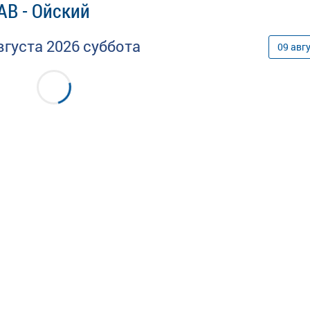
АВ - Ойский
вгуста
2026
суббота
09
авг