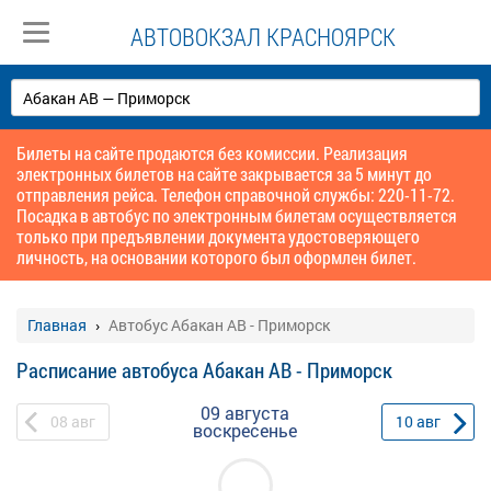
АВТОВОКЗАЛ КРАСНОЯРСК
Билеты на сайте продаются без комиссии. Реализация
электронных билетов на сайте закрывается за 5 минут до
отправления рейса. Телефон справочной службы: 220-11-72.
Посадка в автобус по электронным билетам осуществляется
только при предъявлении документа удостоверяющего
личность, на основании которого был оформлен билет.
Главная
Автобус Абакан АВ - Приморск
Расписание автобуса Абакан АВ - Приморск
09 августа
08
авг
10
авг
воскресенье