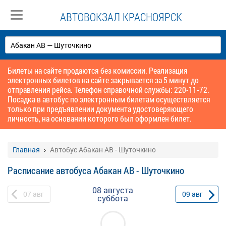
АВТОВОКЗАЛ КРАСНОЯРСК
Билеты на сайте продаются без комиссии. Реализация
электронных билетов на сайте закрывается за 5 минут до
отправления рейса. Телефон справочной службы: 220-11-72.
Посадка в автобус по электронным билетам осуществляется
только при предъявлении документа удостоверяющего
личность, на основании которого был оформлен билет.
Главная
Автобус Абакан АВ - Шуточкино
Расписание автобуса Абакан АВ - Шуточкино
08 августа
07
авг
09
авг
суббота