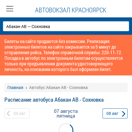
АВТОВОКЗАЛ КРАСНОЯРСК
Билеты на сайте продаются без комиссии. Реализация
электронных билетов на сайте закрывается за 5 минут до
отправления рейса. Телефон справочной службы: 220-11-72.
Посадка в автобус по электронным билетам осуществляется
только при предъявлении документа удостоверяющего
личность, на основании которого был оформлен билет.
Главная
Автобус Абакан АВ - Сохновка
Расписание автобуса Абакан АВ - Сохновка
07 августа
06
авг
08
авг
пятница