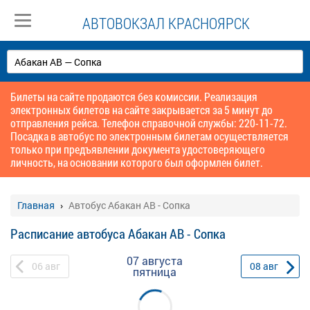
АВТОВОКЗАЛ КРАСНОЯРСК
Билеты на сайте продаются без комиссии. Реализация
электронных билетов на сайте закрывается за 5 минут до
отправления рейса. Телефон справочной службы: 220-11-72.
Посадка в автобус по электронным билетам осуществляется
только при предъявлении документа удостоверяющего
личность, на основании которого был оформлен билет.
Главная
Автобус Абакан АВ - Сопка
Расписание автобуса Абакан АВ - Сопка
07 августа
06
авг
08
авг
пятница