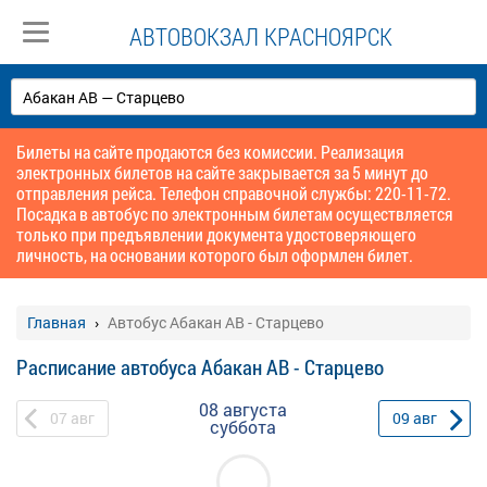
АВТОВОКЗАЛ КРАСНОЯРСК
Билеты на сайте продаются без комиссии. Реализация
электронных билетов на сайте закрывается за 5 минут до
отправления рейса. Телефон справочной службы: 220-11-72.
Посадка в автобус по электронным билетам осуществляется
только при предъявлении документа удостоверяющего
личность, на основании которого был оформлен билет.
Главная
Автобус Абакан АВ - Старцево
Расписание автобуса Абакан АВ - Старцево
08 августа
07
авг
09
авг
суббота