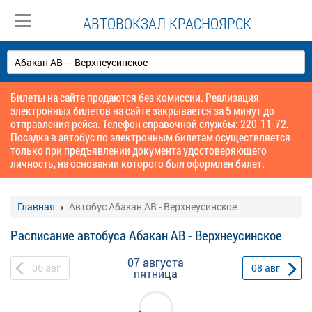
АВТОВОКЗАЛ КРАСНОЯРСК
Билеты на сайте продаются без комиссии. Реализация
электронных билетов на сайте закрывается за 5 минут до
отправления рейса. Телефон справочной службы: 220-11-72.
Посадка в автобус по электронным билетам осуществляется
только при предъявлении документа удостоверяющего
личность, на основании которого был оформлен билет.
Главная
Автобус Абакан АВ - Верхнеусинское
Расписание автобуса Абакан АВ - Верхнеусинское
07 августа
06
авг
08
авг
пятница