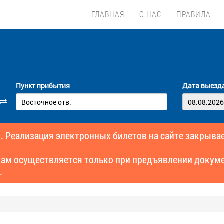
ГЛАВНАЯ
О НАС
ПРАВИЛА
Пункт прибытия
Дата выезд
. Реализация электронных билетов на сайте закрывае
там осуществляется только при предъявлении докуме
.