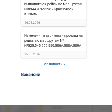
выполняться рейсы по маршрутам
№8944 и №9298 «Красноярск —
Кызыл».
26.06.2026
Изменения в стоимости проезда на
рейсы по маршрутам №
№525,545,555,559,586А,588А,589А
25.05.2026
Все новости »
Вакансии