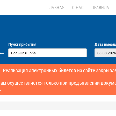
ГЛАВНАЯ
О НАС
ПРАВИЛА
Пункт прибытия
Дата выезд
. Реализация электронных билетов на сайте закрывае
там осуществляется только при предъявлении докуме
.