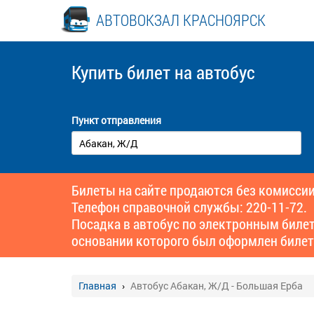
АВТОВОКЗАЛ КРАСНОЯРСК
Купить билет
на автобус
Пункт отправления
Билеты на сайте продаются без комиссии
Телефон справочной службы: 220-11-72.
Посадка в автобус по электронным биле
основании которого был оформлен билет
Главная
Автобус Абакан, Ж/Д - Большая Ерба