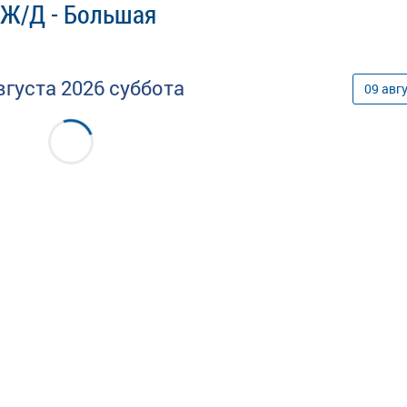
 Ж/Д - Большая
вгуста
2026
суббота
09
авг