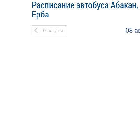
Расписание автобуса Абакан,
Ерба
08 а
07
августа