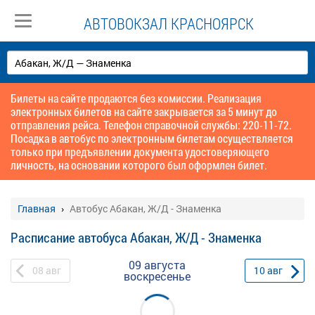
АВТОВОКЗАЛ КРАСНОЯРСК
Билеты на сайте продаются без комиссии. Реализация
электронных билетов на сайте закрывается за 5 минут до
отправления рейса. Телефон справочной службы: 220-11-72.
Посадка в автобус по электронным билетам осуществляется
только при предъявлении документа удостоверяющего
личность, на основании которого был оформлен билет.
Главная
Автобус Абакан, Ж/Д - Знаменка
Расписание автобуса Абакан, Ж/Д - Знаменка
09 августа
08
авг
10
авг
воскресенье