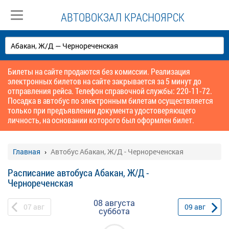
АВТОВОКЗАЛ КРАСНОЯРСК
Билеты на сайте продаются без комиссии. Реализация
электронных билетов на сайте закрывается за 5 минут до
отправления рейса. Телефон справочной службы: 220-11-72.
Посадка в автобус по электронным билетам осуществляется
только при предъявлении документа удостоверяющего
личность, на основании которого был оформлен билет.
Главная
Автобус Абакан, Ж/Д - Чернореченская
Расписание автобуса Абакан, Ж/Д -
Чернореченская
08 августа
07
авг
09
авг
суббота