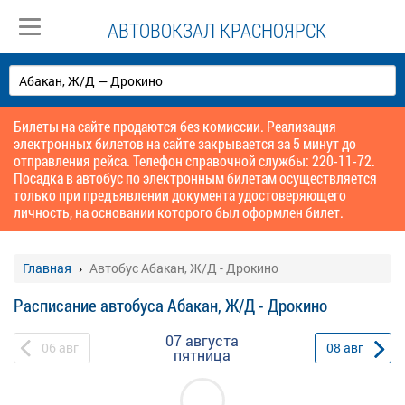
АВТОВОКЗАЛ КРАСНОЯРСК
Билеты на сайте продаются без комиссии. Реализация
электронных билетов на сайте закрывается за 5 минут до
отправления рейса. Телефон справочной службы: 220-11-72.
Посадка в автобус по электронным билетам осуществляется
только при предъявлении документа удостоверяющего
личность, на основании которого был оформлен билет.
Главная
Автобус Абакан, Ж/Д - Дрокино
Расписание автобуса Абакан, Ж/Д - Дрокино
07 августа
06
авг
08
авг
пятница