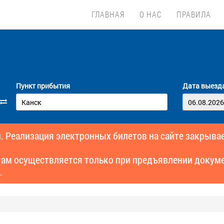
ГЛАВНАЯ
О НАС
ПРАВИЛА
Пункт прибытия
Дата выезд
. Реализация электронных билетов на сайте закрывае
там осуществляется только при предъявлении докуме
.