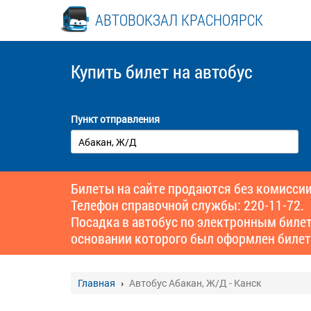
АВТОВОКЗАЛ КРАСНОЯРСК
Купить билет
на автобус
Пункт отправления
Билеты на сайте продаются без комиссии
Телефон справочной службы: 220-11-72.
Посадка в автобус по электронным биле
основании которого был оформлен билет
Главная
Автобус Абакан, Ж/Д - Канск