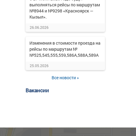
выполняться рейсы по маршрутам
№8944 и №9298 «Красноярск —
Кызыл».
26.06.2026
Изменения в стоимости проезда на
рейсы по маршрутам №
№525,545,555,559,586А,588А,589А
25.05.2026
Все новости »
Вакансии