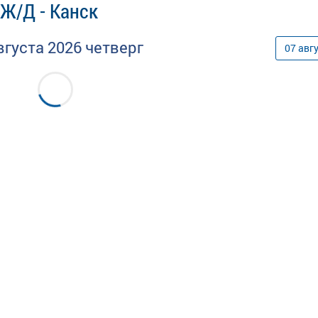
 Ж/Д - Канск
вгуста
2026
четверг
07
авг