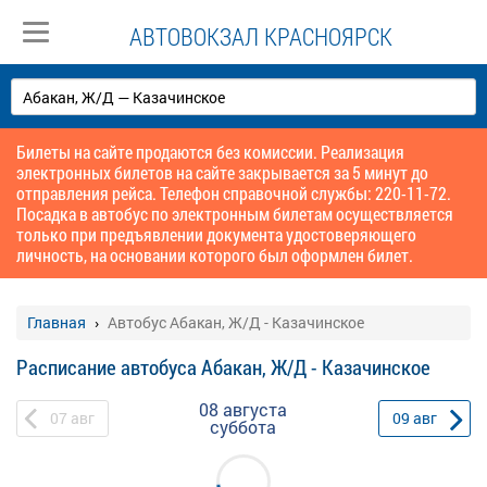
АВТОВОКЗАЛ КРАСНОЯРСК
Билеты на сайте продаются без комиссии. Реализация
электронных билетов на сайте закрывается за 5 минут до
отправления рейса. Телефон справочной службы: 220-11-72.
Посадка в автобус по электронным билетам осуществляется
только при предъявлении документа удостоверяющего
личность, на основании которого был оформлен билет.
Главная
Автобус Абакан, Ж/Д - Казачинское
Расписание автобуса Абакан, Ж/Д - Казачинское
08 августа
07
авг
09
авг
суббота