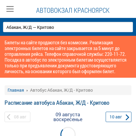
АВТОВОКЗАЛ КРАСНОЯРСК
Билеты на сайте продаются без комиссии. Реализация
электронных билетов на сайте закрывается за 5 минут до
отправления рейса. Телефон справочной службы: 220-11-72.
Посадка в автобус по электронным билетам осуществляется
только при предъявлении документа удостоверяющего
личность, на основании которого был оформлен билет.
Главная
Автобус Абакан, Ж/Д - Критово
Расписание автобуса Абакан, Ж/Д - Критово
09 августа
08
авг
10
авг
воскресенье