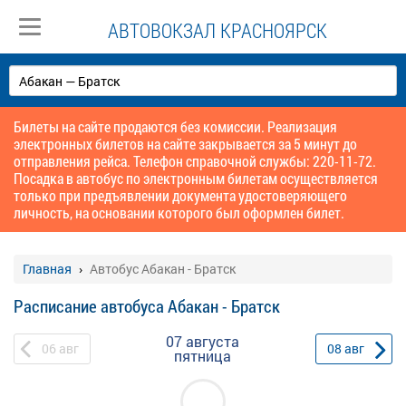
АВТОВОКЗАЛ КРАСНОЯРСК
Билеты на сайте продаются без комиссии. Реализация
электронных билетов на сайте закрывается за 5 минут до
отправления рейса. Телефон справочной службы: 220-11-72.
Посадка в автобус по электронным билетам осуществляется
только при предъявлении документа удостоверяющего
личность, на основании которого был оформлен билет.
Главная
Автобус Абакан - Братск
Расписание автобуса Абакан - Братск
07 августа
06
авг
08
авг
пятница