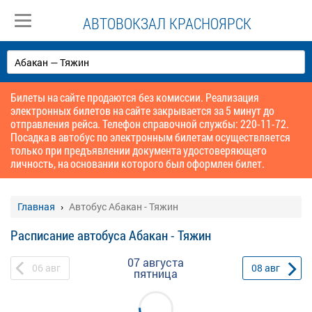
АВТОВОКЗАЛ КРАСНОЯРСК
Билеты на сайте продаются без комиссии. Реализация
электронных билетов на сайте закрывается за 5 минут до
отправления рейса. Телефон справочной службы: 220-11-72.
Посадка в автобус по электронным билетам осуществляется
только при предъявлении документа удостоверяющего
личность, на основании которого был оформлен билет.
Главная
Автобус Абакан - Тяжин
Расписание автобуса Абакан - Тяжин
07 августа
06
авг
08
авг
пятница