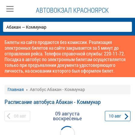
АВТОВОКЗАЛ КРАСНОЯРСК
Билеты на сайте продаются без комиссии. Реализация
электронных билетов на сайте закрывается за 5 минут до
отправления рейса. Телефон справочной службы: 220-11-72.
Посадка в автобус по электронным билетам осуществляется
только при предъявлении документа удостоверяющего
личность, на основании которого был оформлен билет.
Главная
Автобус Абакан - Коммунар
Расписание автобуса Абакан - Коммунар
09 августа
08
авг
10
авг
воскресенье