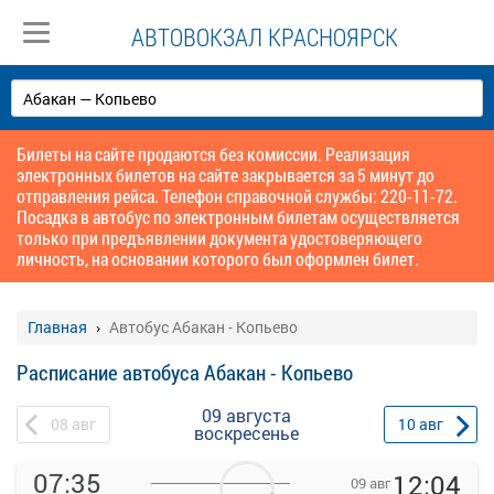
АВТОВОКЗАЛ КРАСНОЯРСК
Билеты на сайте продаются без комиссии. Реализация
электронных билетов на сайте закрывается за 5 минут до
отправления рейса. Телефон справочной службы: 220-11-72.
Посадка в автобус по электронным билетам осуществляется
только при предъявлении документа удостоверяющего
личность, на основании которого был оформлен билет.
Главная
Автобус Абакан - Копьево
Расписание автобуса Абакан - Копьево
09 августа
08
авг
10
авг
воскресенье
07:35
12:04
09 авг