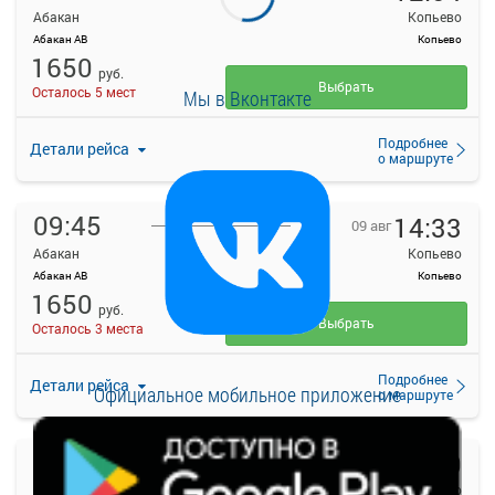
Абакан
Копьево
Абакан АВ
Копьево
1650
руб.
Выбрать
Осталось 5 мест
Мы в Вконтакте
Подробнее
Детали рейса
о маршруте
09:45
14:33
09 авг
Абакан
Копьево
Абакан АВ
Копьево
1650
руб.
Выбрать
Осталось 3 места
Подробнее
Детали рейса
Официальное мобильное приложение
о маршруте
15:20
20:00
09 авг
Абакан
Копьево