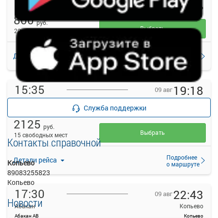
Абакан АВ
Копьево
800
руб.
Выбрать
20 свободных мест
Подробнее
Детали рейса
о маршруте
15:35
19:18
09 авг
Абакан
Копьево
Служба поддержки
Абакан АВ
Копьево
2125
руб.
Выбрать
15 свободных мест
Контакты справочной
Подробнее
Детали рейса
Копьево
о маршруте
89083255823
Копьево
17:30
22:43
09 авг
Новости
Абакан
Копьево
Абакан АВ
Копьево