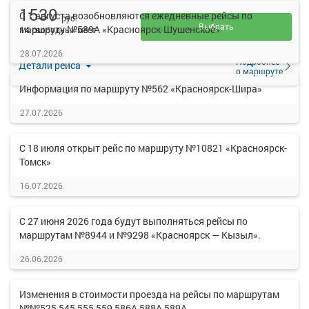
1530
С 1 августа возобновляются ежедневные рейсы по
руб.
Выбрать
маршруту №589А «Красноярск-Шушенское»
14 свободных мест
28.07.2026
Подробнее
Детали рейса
о маршруте
Информация по маршруту №562 «Красноярск-Шира»
27.07.2026
С 18 июля открыт рейс по маршруту №10821 «Красноярск-
Томск»
16.07.2026
С 27 июня 2026 года будут выполняться рейсы по
маршрутам №8944 и №9298 «Красноярск — Кызыл».
26.06.2026
Изменения в стоимости проезда на рейсы по маршрутам
№№525,545,555,559,586А,588А,589А