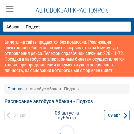
АВТОВОКЗАЛ КРАСНОЯРСК
Билеты на сайте продаются без комиссии. Реализация
электронных билетов на сайте закрывается за 5 минут до
отправления рейса. Телефон справочной службы: 220-11-72.
Посадка в автобус по электронным билетам осуществляется
только при предъявлении документа удостоверяющего
личность, на основании которого был оформлен билет.
Главная
Автобус Абакан - Подхоз
Расписание автобуса Абакан - Подхоз
08 августа
07
авг
09
авг
суббота