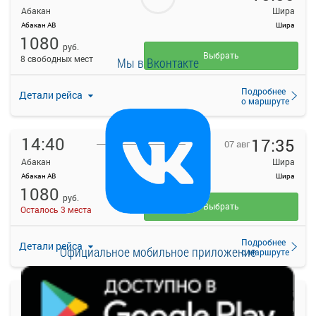
Абакан
Шира
Абакан АВ
Шира
1080
руб.
Выбрать
8 свободных мест
Мы в Вконтакте
Подробнее
Детали рейса
о маршруте
14:40
17:35
07 авг
Абакан
Шира
Абакан АВ
Шира
1080
руб.
Выбрать
Осталось 3 места
Подробнее
Детали рейса
Официальное мобильное приложение
о маршруте
15:35
18:05
07 авг
Абакан
Шира