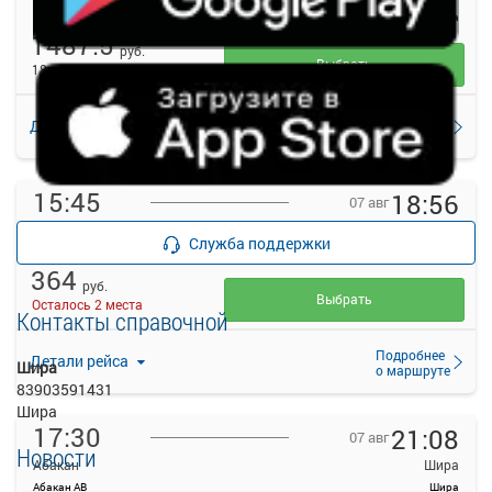
Абакан АВ
Шира
1487.5
руб.
Выбрать
18 свободных мест
Подробнее
Детали рейса
о маршруте
15:45
18:56
07 авг
Абакан
Шира
Служба поддержки
Абакан АВ
Шира
364
руб.
Выбрать
Осталось 2 места
Контакты справочной
Подробнее
Детали рейса
Шира
о маршруте
83903591431
Шира
17:30
21:08
07 авг
Новости
Абакан
Шира
Абакан АВ
Шира