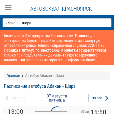
АВТОВОКЗАЛ КРАСНОЯРСК
Билеты на сайте продаются без комиссии. Реализация
электронных билетов на сайте закрывается за 5 минут до
отправления рейса. Телефон справочной службы: 220-11-72.
Посадка в автобус по электронным билетам осуществляется
только при предъявлении документа удостоверяющего
личность, на основании которого был оформлен билет.
Главная
Автобус Абакан - Шира
Расписание автобуса Абакан - Шира
07 августа
06
авг
08
авг
пятница
13:00
15:50
07 авг