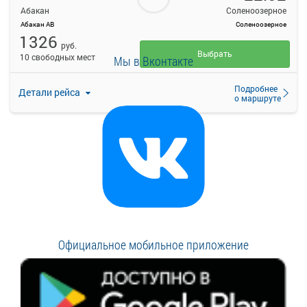
Абакан
Соленоозерное
Абакан АВ
Соленоозерное
1326
руб.
Выбрать
10 свободных мест
Мы в Вконтакте
Подробнее
Детали рейса
о маршруте
Официальное мобильное приложение