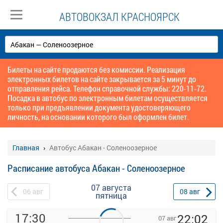
АВТОВОКЗАЛ КРАСНОЯРСК
Билеты на сайте продаются без комиссии. Реализация
электронных билетов на сайте закрывается за 5 минут до
отправления рейса. Телефон справочной службы: 220-11-72.
Посадка в автобус по электронным билетам осуществляется
только при предъявлении документа удостоверяющего
личность, на основании которого был оформлен билет.
Главная
Автобус Абакан - Соленоозерное
Расписание автобуса Абакан - Соленоозерное
07 августа
06
авг
08
авг
пятница
17:30
22:02
07 авг