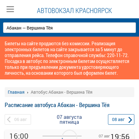
АВТОВОКЗАЛ КРАСНОЯРСК
Билеты на сайте продаются без комиссии. Реализация
электронных билетов на сайте закрывается за 5 минут до
отправления рейса. Телефон справочной службы: 220-11-72.
Посадка в автобус по электронным билетам осуществляется
только при предъявлении документа удостоверяющего
личность, на основании которого был оформлен билет.
Главная
Автобус Абакан - Вершина Тёя
Расписание автобуса Абакан - Вершина Тёя
07 августа
06
авг
08
авг
пятница
16:00
19:56
07 авг